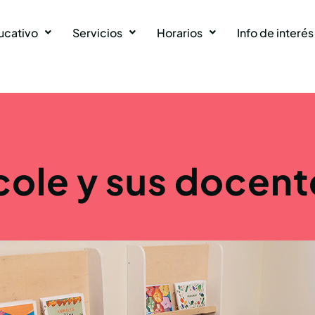
ucativo
Servicios
Horarios
Info de interés
 cole y sus docent