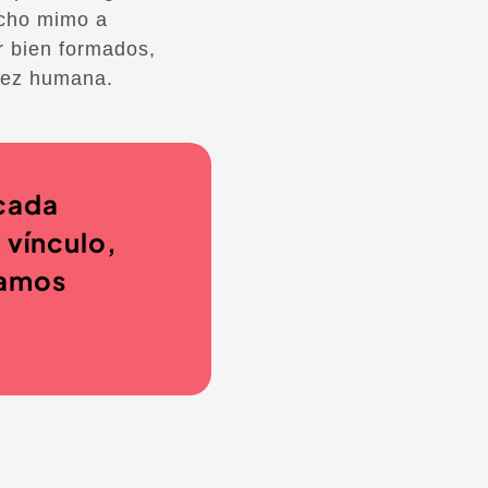
ucho mimo a
r bien formados,
idez humana.
cada
 vínculo,
damos