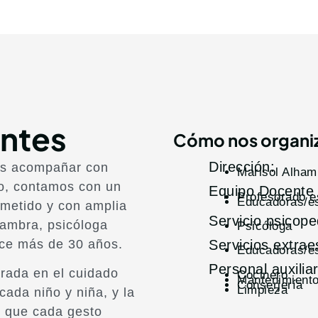
ntes
Cómo nos organ
Dirección:
es acompañar con
Marisol Alham
so, contamos con un
Equipo Docente
Profesorado es
Educadoras/es
metido y con amplia
Servicio psicop
hambra, psicóloga
Psicóloga
ace más de 30 años.
Servicios extrae
Educadoras/es
Personal auxiliar
rada en el cuidado
Cocinero
Mantenimient
Conserjería
Limpieza
 cada niño y niña, y la
s que cada gesto