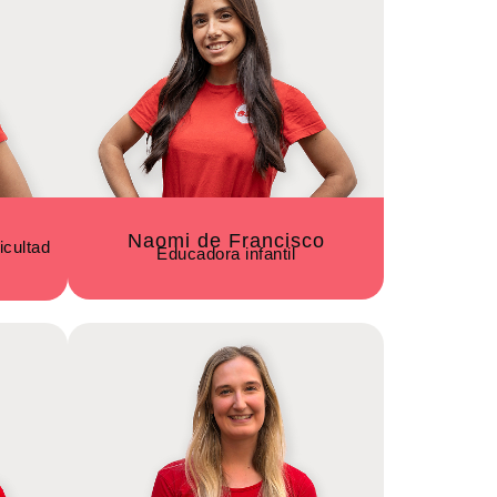
Naomi de Francisco
icultad
Educadora infantil