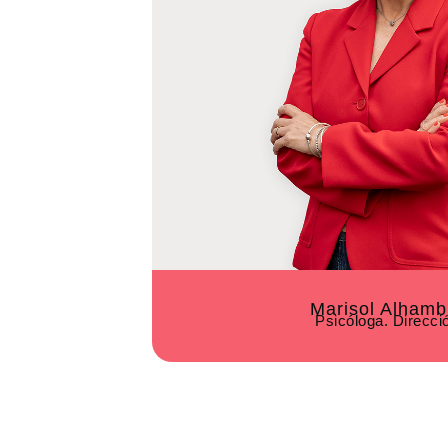
Marisol Alhamb
Psicóloga. Direcci