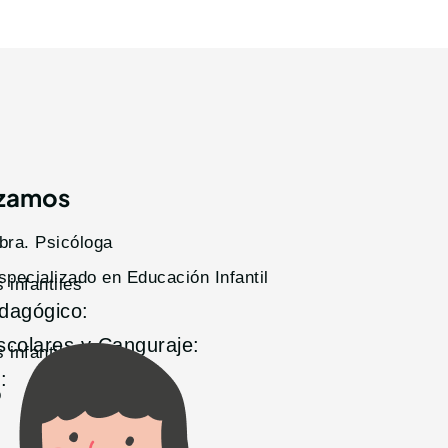
izamos
bra. Psicóloga
pecializado en Educación Infantil
 infantiles
edagógico:
scolares y Canguraje:
 infantiles
:
o