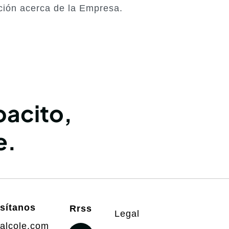
ción acerca de la Empresa.
acito,
e.
isítanos
Rrss
Legal
alcole.com