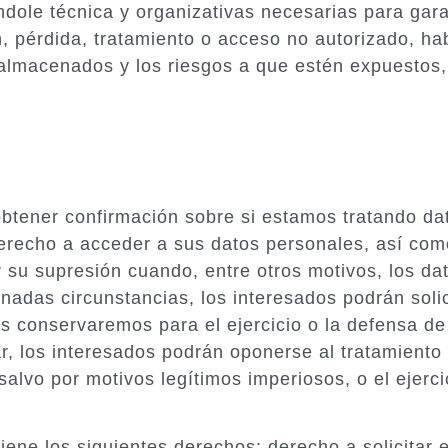
dole técnica y organizativas necesarias para gara
ón, pérdida, tratamiento o acceso no autorizado, ha
s almacenados y los riesgos a que estén expuestos
obtener confirmación sobre si estamos tratando da
recho a acceder a sus datos personales, así como a
ar su supresión cuando, entre otros motivos, los d
adas circunstancias, los interesados podrán solici
s conservaremos para el ejercicio o la defensa d
ar, los interesados podrán oponerse al tratamiento
 salvo por motivos legítimos imperiosos, o el ejerc
tiene los siguientes derechos: derecho a solicitar